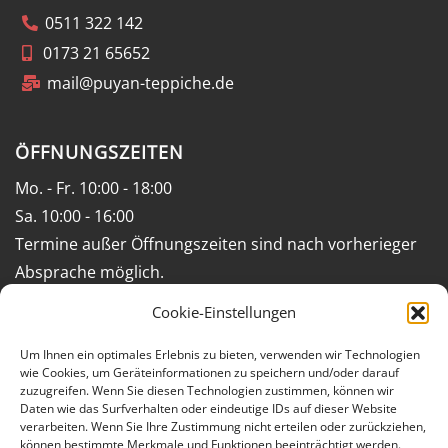
0511 322 142
0173 21 65652
mail@puyan-teppiche.de
ÖFFNUNGSZEITEN
Mo. - Fr. 10:00 - 18:00
Sa. 10:00 - 16:00
Termine außer Öffnungszeiten sind nach vorherieger
Absprache möglich.
Cookie-Einstellungen
Impressum
Um Ihnen ein optimales Erlebnis zu bieten, verwenden wir Technologien
wie Cookies, um Geräteinformationen zu speichern und/oder darauf
Geschäftsbedingungen (AGB)
zuzugreifen. Wenn Sie diesen Technologien zustimmen, können wir
Daten wie das Surfverhalten oder eindeutige IDs auf dieser Website
Datenschutzerklärung
verarbeiten. Wenn Sie Ihre Zustimmung nicht erteilen oder zurückziehen,
können bestimmte Merkmale und Funktionen beeinträchtigt werden.