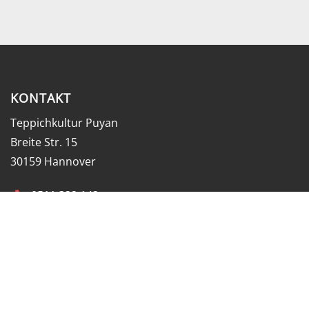
KONTAKT
Teppichkultur Puyan
Breite Str. 15
30159 Hannover
0511 322 142
0173 21 65652
mail@puyan-teppiche.de
ÖFFNUNGSZEITEN
Mo. - Fr. 10:00 - 18:00