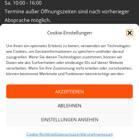
Sa. 10:00 - 16:00
Termine außer Öffnungszeiten sind nach vorherieger
Absprache möglich.
Cookie-Einstellungen
Impressum
Um Ihnen ein optimales Erlebnis zu bieten, verwenden wir Technologien
wie Cookies, um Geräteinformationen zu speichern und/oder darauf
Geschäftsbedingungen (AGB)
zuzugreifen. Wenn Sie diesen Technologien zustimmen, können wir
Daten wie das Surfverhalten oder eindeutige IDs auf dieser Website
Datenschutzerklärung
verarbeiten. Wenn Sie Ihre Zustimmung nicht erteilen oder zurückziehen,
können bestimmte Merkmale und Funktionen beeinträchtigt werden.
facebook
instagram
AKZEPTIEREN
Cookie-
Datenschutzerklärung
AGB
Richtlinie
ABLEHNEN
(EU)
EINSTELLUNGEN ANSEHEN
© 2026 Teppichkultur Puyan
Cookie-Richtlinie
Datenschutzerklärung
Impressum