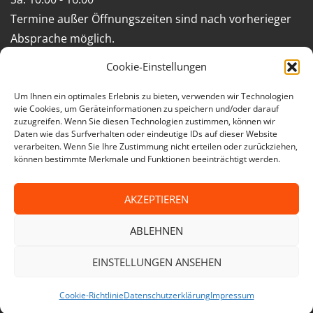
Termine außer Öffnungszeiten sind nach vorherieger
Absprache möglich.
Cookie-Einstellungen
Impressum
Um Ihnen ein optimales Erlebnis zu bieten, verwenden wir Technologien
wie Cookies, um Geräteinformationen zu speichern und/oder darauf
Geschäftsbedingungen (AGB)
zuzugreifen. Wenn Sie diesen Technologien zustimmen, können wir
Daten wie das Surfverhalten oder eindeutige IDs auf dieser Website
Datenschutzerklärung
verarbeiten. Wenn Sie Ihre Zustimmung nicht erteilen oder zurückziehen,
können bestimmte Merkmale und Funktionen beeinträchtigt werden.
facebook
instagram
AKZEPTIEREN
Cookie-
Datenschutzerklärung
AGB
Richtlinie
ABLEHNEN
(EU)
EINSTELLUNGEN ANSEHEN
© 2026 Teppichkultur Puyan
Cookie-Richtlinie
Datenschutzerklärung
Impressum