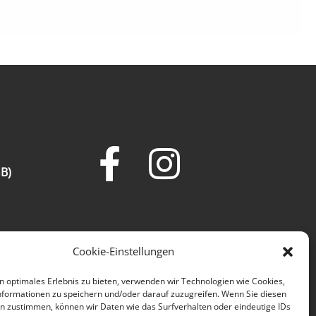
facebook
instagram
B)
Cookie-
Datenschutzer
AGB
Richtlinie
(EU)
Cookie-Einstellungen
n optimales Erlebnis zu bieten, verwenden wir Technologien wie Cookies,
formationen zu speichern und/oder darauf zuzugreifen. Wenn Sie diesen
n zustimmen, können wir Daten wie das Surfverhalten oder eindeutige IDs